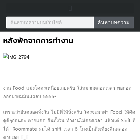
ค้นหาบทความ
หลังพักจากการทำงาน
งาน Food แม่งโคตรเหนื่อยเลยครับ ใส่หมวกตลอดเวลา พอถอด
ออกมาผมมันแผลบ 5555+
เพราะว่ายืนตลอดทั้งวัน ไม่มีที่ให้นั่งครับ ใครจะมาทำ Food ให้คิด
ดูดีๆก่อนฮะ ตากแดด ยืนทั้งวัน ทำงานไม่ตรงเวลา แล้วแต่ Shift ที่
ได้ Roommate ผมได้ shift เวลา 6 โมงเย็นถึงเที่ยงคืนตลอด
ตายเลย T_T