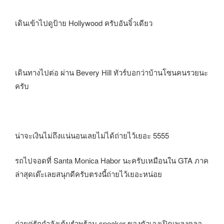
เดินเข้าไปดูป้าย Hollywood ครับอันจิ๋วเดียว
เดินทางไปต่อ ผ่าน Bevery Hill ทัวร์บอกว่าบ้านโซนคนรวยนะ
ครับ
น่าจะเงินไม่ถึงแน่นอนเลยไม่ได้ถ่ายไว้เยอะ 5555
รถไปจอดที่ Santa Monica Habor นะครับเหมือนใน GTA ภาค
ล่าสุดเด๊ะเลยสนุกดีครับตรงนี้ถ่ายไว้เยอะหน่อย
ถ่ายคู่รักกำลังเต้นรำพร้อม speaker ของตัวเองเปิดเพลงคลอ