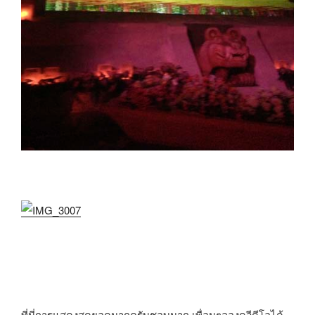
ที่นี่การแสดงสุดยอดมากครับชอบมาก เพื่อนๆลองดูวีดีโอได้