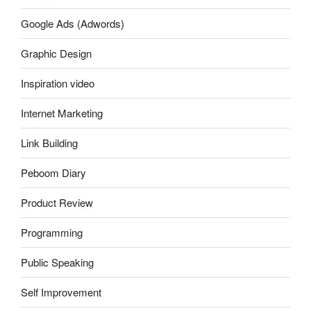
Google Ads (Adwords)
Graphic Design
Inspiration video
Internet Marketing
Link Building
Peboom Diary
Product Review
Programming
Public Speaking
Self Improvement