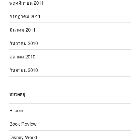
พฤศจิกายน 2011
กรกฎาคม 2011
มีนาคม 2011
ธันวาคม 2010
ตุลาคม 2010
กันยายน 2010
หมวดหมู่
Bitcoin
Book Review
Disney World