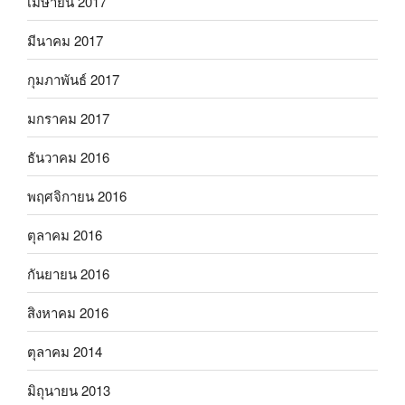
เมษายน 2017
มีนาคม 2017
กุมภาพันธ์ 2017
มกราคม 2017
ธันวาคม 2016
พฤศจิกายน 2016
ตุลาคม 2016
กันยายน 2016
สิงหาคม 2016
ตุลาคม 2014
มิถุนายน 2013