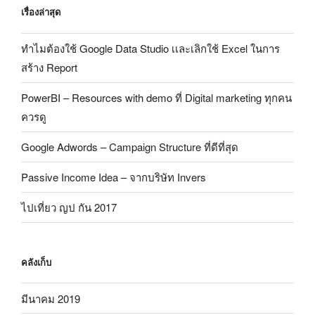
เรื่องล่าสุด
ทำไมต้องใช้ Google Data Studio เเละเลิกใช้ Excel ในการ
สร้าง Report
PowerBI – Resources with demo ที่ Digital marketing ทุกคน
ควรดู
Google Adwords – Campaign Structure ที่ดีที่สุด
Passive Income Idea – จากบริษัท Invers
ไปเที่ยว ญป กัน 2017
คลังเก็บ
มีนาคม 2019